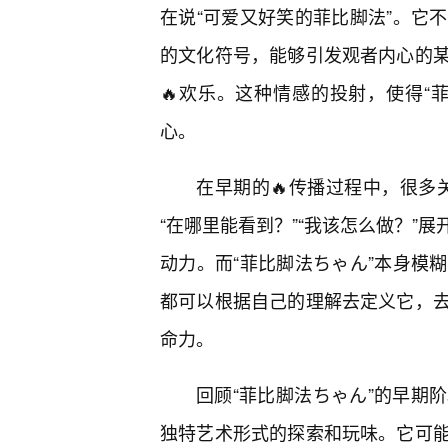
在说“可爱又好笑的菲比脚法”。它
的文化符号，能够引发观者内心的
🔥欢乐。这种情感的投射，使得“
心。
在早期的🔥传播过程中，很多关
“在哪里能看到？”“我该怎么做？”
动力。而“菲比脚法ちゃん”本身模
都可以根据自己的理解去定义它，去
命力。
回顾“菲比脚法ちゃん”的早期
独特艺术形式的探索和玩味。它可