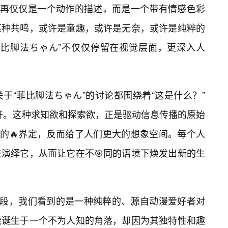
不再仅仅是一个动作的描述，而是一个带有情感色彩
某种共鸣，或许是童趣，或许是无奈，或许是纯粹的
菲比脚法ちゃん”不仅仅停留在视觉层面，更深入人
于“菲比脚法ちゃん”的讨论都围绕着“这是什么？”
展开。这种求知欲和探索欲，正是驱动信息传播的原始
糊的🔥界定，反而给了人们更大的想象空间。每个人
演绎它，从而让它在不🎯同的语境下焕发出新的生
阶段，我们看到的是一种纯粹的、源自动漫爱好者对
能诞生于一个不为人知的角落，却因为其独特性和趣