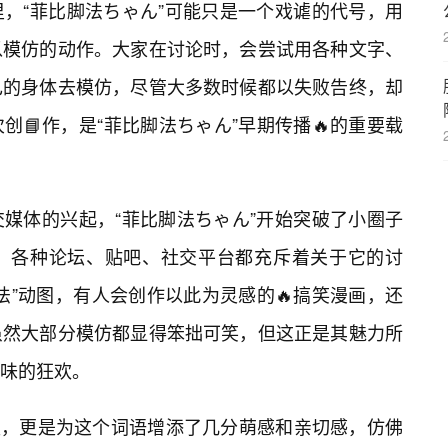
，“菲比脚法ちゃん”可能只是一个戏谑的代号，用
以模仿的动作。大家在讨论时，会尝试用各种文字、
己的身体去模仿，尽管大多数时候都以失败告终，却
📘作，是“菲比脚法ちゃん”早期传播🔥的重要载
媒体的兴起，“菲比脚法ちゃん”开始突破了小圈子
。各种论坛、贴吧、社交平台都充斥着关于它的讨
法”动图，有人会创作以此为灵感的🔥搞笑漫画，还
虽然大部分模仿都显得笨拙可笑，但这正是其魅力所
味的狂欢。
后缀，更是为这个词语增添了几分萌感和亲切感，仿佛