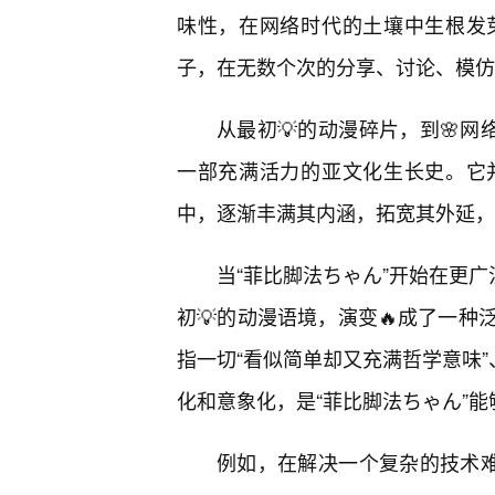
味性，在网络时代的土壤中生根发
子，在无数个次的分享、讨论、模仿
从最初💡的动漫碎片，到🌸网
一部充满活力的亚文化生长史。它
中，逐渐丰满其内涵，拓宽其外延，
当“菲比脚法ちゃん”开始在更广
初💡的动漫语境，演变🔥成了一
指一切“看似简单却又充满哲学意味”
化和意象化，是“菲比脚法ちゃん”
例如，在解决一个复杂的技术难