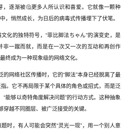
芽，逐渐被🤔更多人所认识和喜爱。它就像一颗种
中，悄然成长，为日后的病毒式传播埋下了伏笔。
络文化的独特符号，“菲比脚法ちゃん”的演变史，是
并非一蹴而就，而是在一次又一次的互动和再创作
最终成为一种现象级的网络文化。
泛的网络社区传播时，它的“脚法”本身已经脱离了最
种泛指。它不再局限于某个具体的角色或招式，而是泛
、“能够以奇特角度解决问题”的行动方式。这种抽象
能够穿越不同圈层、被广泛接受的关键。
题时，有人可能会突然“灵光一现”，用一个别人意