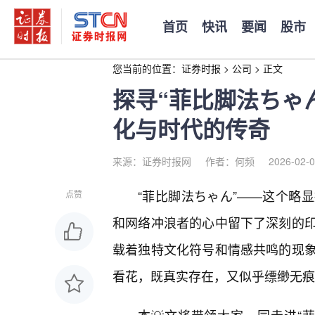
首页
快讯
要闻
股市
您当前的位置：
证券时报
>
公司
>
正文
探寻“菲比脚法ちゃ
化与时代的传奇
来源：证券时报网
作者：何频
2026-02-0
“菲比脚法ちゃん”——这个略
点赞
和网络冲浪者的心中留下了深刻的
载着独特文化符号和情感共鸣的现
看花，既真实存在，又似乎缥缈无痕