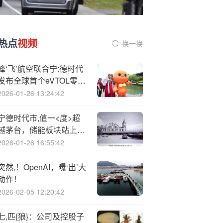
热点
视频
换一换
峰‘飞’航空联合宁:德时代
发布全球首个eVTOL零碳
水上机场
2026-01-26 13:24:42
宁德时代市,值一<度>超
越茅台，储能板块站上风
口？
2026-01-26 16:55:42
突然,！OpenAI，曝‘出’大
动作！
2026-02-05 12:20:42
七,匹{狼}：公司及控股子