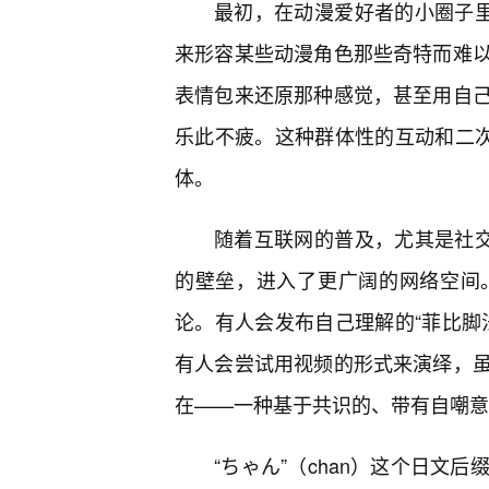
最初，在动漫爱好者的小圈子里
来形容某些动漫角色那些奇特而难
表情包来还原那种感觉，甚至用自
乐此不疲。这种群体性的互动和二次创
体。
随着互联网的普及，尤其是社交
的壁垒，进入了更广阔的网络空间
论。有人会发布自己理解的“菲比脚
有人会尝试用视频的形式来演绎，
在——一种基于共识的、带有自嘲意
“ちゃん”（chan）这个日文