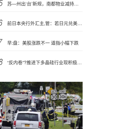
苏—州出‘台’新规，南都物业减持安邦护卫，中都物业人事变动
前日本央行外汇主,管：若日元兑美元跌至160或触发干预
早:盘：美股涨跌不一 道指小幅下跌
“反内卷”?推进下多晶硅行业现积极信号