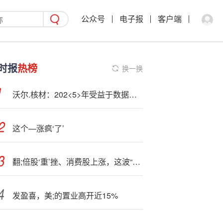
公众号
电子报
客户端
时报
热榜
换一换
沃尔.核材：202<5>年受益于数据通信等下游行业需求的快速释放
这个—涨疯‘了’
翻;倍股‘重’挫、消费股上涨，这波“高切低”会调整多久？
发盈喜，美;的置业高开近15%