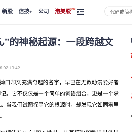
新股
信披+
公司
港美股
ん”的神秘起源：一段跨越文
9 02:13:42
显拗口却又充满奇趣的名字，早已在无数动漫爱好者
印记。它不仅仅是一个简单的词语组合，更是一个承
象。当我们试图探寻它的根源时，却发现它如同雾里
。