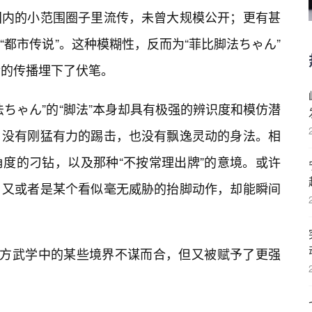
国内的小范围圈子里流传，未曾大规模公开；更有甚
都市传说”。这种模糊性，反而为“菲比脚法ちゃん”
后的传播埋下了伏笔。
ちゃん”的“脚法”本身却具有极强的辨识度和模仿潜
，没有刚猛有力的踢击，也没有飘逸灵动的身法。相
度的刁钻，以及那种“不按常理出牌”的意境。或许
，又或者是某个看似毫无威胁的抬脚动作，却能瞬间
东方武学中的某些境界不谋而合，但又被赋予了更强