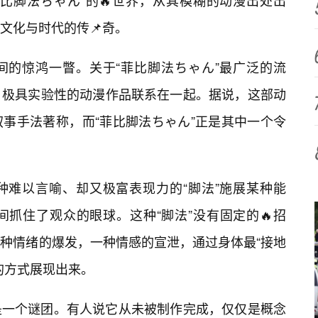
菲比脚法ちゃん”的🔥世界，从其模糊的动漫出处出
文化与时代的传📌奇。
间的惊鸿一瞥。关于“菲比脚法ちゃん”最广泛的流
、极具实验性的动漫作品联系在一起。据说，这部动
事手法著称，而“菲比脚法ちゃん”正是其中一个令
种难以言喻、却又极富表现力的“脚法”施展某种能
抓住了观众的眼球。这种“脚法”没有固定的🔥招
种情绪的爆发，一种情感的宣泄，通过身体最“接地
的方式展现出来。
是一个谜团。有人说它从未被制作完成，仅仅是概念