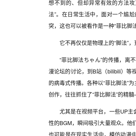
想不到的、但却异常有效的方法攻
法”。在日常生活中，面对一个尴
突，这也可以被看作是一种“菲比脚法
它不再仅仅是物理上的“脚法”
“菲比脚法ちゃん”的传播，离
漫论坛的讨论，到B站（bilibil
的病毒式传播。各种以“菲比脚法”为
创作，往往抓住了“菲比脚法”的精
尤其是在视频平台，一些UP主会
性的BGM，瞬间吸引大量观众。他
也可能是在现实生活中，模仿动漫