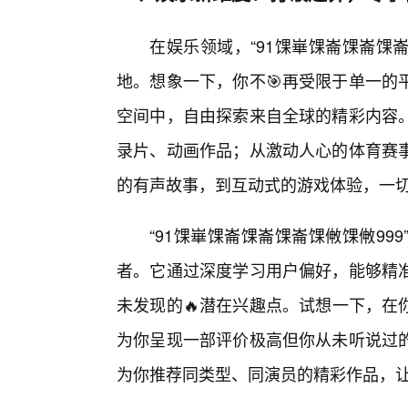
在娱乐领域，“91馃崋馃崙馃崙馃
地。想象一下，你不🎯再受限于单一的
空间中，自由探索来自全球的精彩内容
录片、动画作品；从激动人心的体育赛
的有声故事，到互动式的游戏体验，一
“91馃崋馃崙馃崙馃崙馃敒馃敒9
者。它通过深度学习用户偏好，能够精
未发现的🔥潜在兴趣点。试想一下，在
为你呈现一部评价极高但你从未听说过
为你推荐同类型、同演员的精彩作品，让