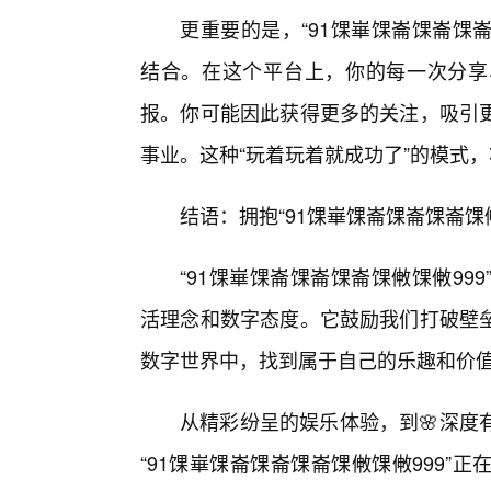
更重要的是，“91馃崋馃崙馃崙馃
结合。在这个平台上，你的每一次分享
报。你可能因此获得更多的关注，吸引
事业。这种“玩着玩着就成功了”的模式
结语：拥抱“91馃崋馃崙馃崙馃崙馃
“91馃崋馃崙馃崙馃崙馃敒馃敒9
活理念和数字态度。它鼓励我们打破壁
数字世界中，找到属于自己的乐趣和价
从精彩纷呈的娱乐体验，到🌸深度
“91馃崋馃崙馃崙馃崙馃敒馃敒999