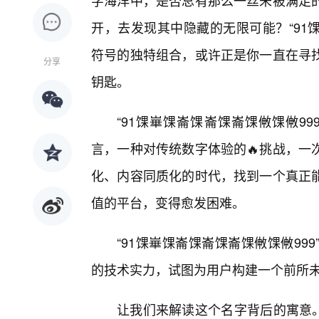
字海洋中，是否总有那么一丝未被满足
开，去发现其中隐藏的无限可能？“91
符号的独特组合，或许正是你一直在寻
分享
钥匙。
“91馃崋馃崙馃崙馃崙馃敒馃敒9
言，一种对传统数字体验的🔥挑战，一
化、内容同质化的时代，找到一个真正
值的平台，变得愈发困难。
“91馃崋馃崙馃崙馃崙馃敒馃敒9
的技术实力，试图为用户构建一个前所
让我们来解读这个名字背后的寓意。