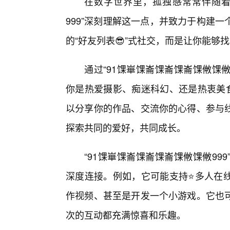
在数字世界里，孤独感常常伴随着
999”深刻理解这一点，并致力于构建
的“好友列表😎”式社交，而是让你能够找
通过“91馃崋馃崙馃崙馃崙馃敒馃
你是热爱摄影、痴迷科幻、还是热衷美食
以分享你的作品、交流你的心得、参与线
探索共同的爱好，共同成长。
“91馃崋馃崙馃崙馃崙馃敒馃敒9
深度连接。例如，它可能支持⭐多人在线
作视频、甚至是开发一个小游戏。它也
次的互动都充满惊喜和乐趣。