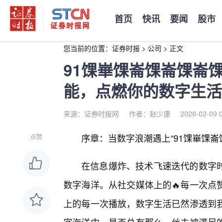
首页
快讯
要闻
股市
您当前的位置：
证券时报
>
公司
>
正文
91馃崋馃崙馃崙馃崙馃
能，点燃你的数字生活
来源：证券时报网
作者：赵少康
2026-02-09 
序章：当数字浪潮遇上“91馃崋馃崙
点赞
在信息爆炸、技术飞速迭代的数字
数字海洋。从社交媒体上的🔥每一次点
上的每一次播放，数字生活已然渗透到