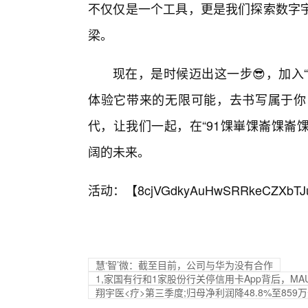
不仅仅是一个工具，更是我们探索数字宇
梁。
现在，是时候迈出这一步😎，加入“
体验它带来的无限可能，去书写属于你
代，让我们一起，在“91馃崋馃崙馃崙
阔的未来。
活动：【
8cjVGdkyAuHwSRRkeCZXbTJ
慧‘智’微：截至目前，公司与华为没有合作
1,家国有行和1家股份行关停信用卡App背后，MA
翔宇医<疗>第三季度;归母净利润降48.8%至859